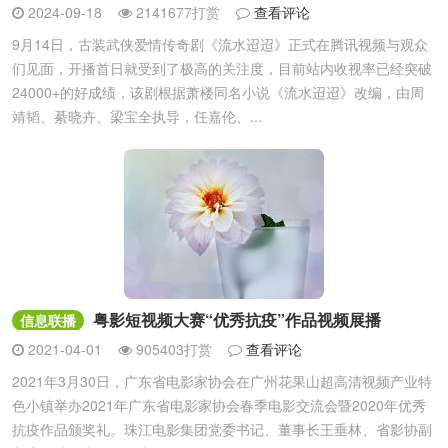
2024-09-18
2141677打赏
查看评论
9月14日，古装武侠爱情传奇剧《流水迢迢》正式在腾讯视频与观众
们见面，开播首日就受到了极高的关注度，目前站内收视率已经突破
24000+的好成绩，该剧根据萧楼同名小说《流水迢迢》改编，由周
靖韬、綦晓卉、梁宝全执导，任嘉伦、...
粤影短视频大赛“优秀抗疫”作品视频展播
信息联播
2021-04-01
905403打赏
查看评论
2021年3月30日，广东省电影家协会在广州花果山超高清视频产业特
色小镇举办2021年广东省电影家协会春季电影交流会暨2020年优秀
抗疫作品颁奖礼。珠江电影集团党委书记、董事长王垂林、省影协副