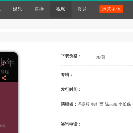
化
娱乐
直播
视频
图片
运营主体
下载价格：
元/首
少年
同静瑶
专辑：
发行时间：
演唱者：
冯嘉玲 韩柠西 陈吉森 李长保
咨询电话：