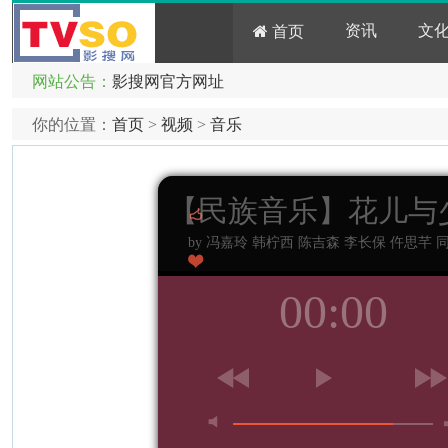
资讯
文
首页
网站公告：
影搜网官方网址
你的位置：
首页
>
视频
>
音乐
【民族音乐】花儿与
by 冯嘉玲 韩柠西 陈吉森 李长保 仵思芊 
00:00