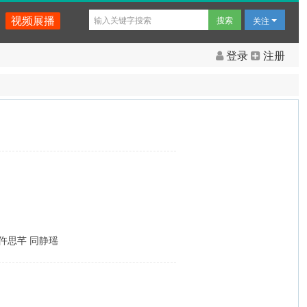
关注
视频展播
登录
注册
 仵思芊 同静瑶